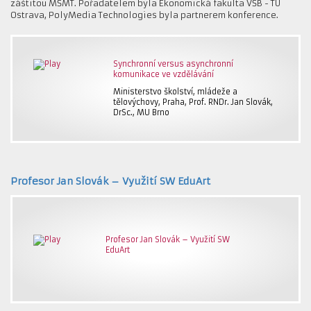
záštitou MŠMT. Pořadatelem byla Ekonomická fakulta VŠB - TU
Ostrava, PolyMedia Technologies byla partnerem konference.
Synchronní versus asynchronní
komunikace ve vzdělávání
Ministerstvo školství, mládeže a
tělovýchovy, Praha, Prof. RNDr. Jan Slovák,
DrSc., MU Brno
Profesor Jan Slovák – Využití SW EduArt
Profesor Jan Slovák – Využití SW
EduArt