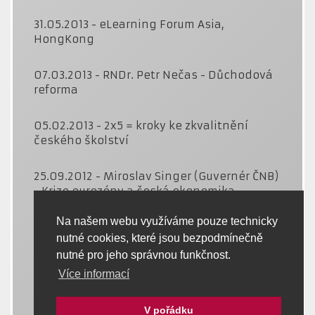
31.05.2013 - eLearning Forum Asia,
HongKong
07.03.2013 - RNDr. Petr Nečas - Důchodová
reforma
05.02.2013 - 2x5 = kroky ke zkvalitnění
českého školství
25.09.2012 - Miroslav Singer (Guvernér ČNB)
- Krize eurozóny a česká ekonomika
Na našem webu využíváme pouze technicky
29.05.2012 - CERN - Jak snadno publikovat
nutné cookies, které jsou bezpodmínečně
výsledky vědecké práce na webu.
nutné pro jeho správnou funkčnost.
Více informací
21.05.2012 - CENTROPE – Education Meets
Research a Innovation
V pořádku