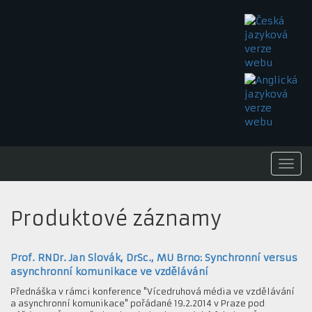
Togg
navi
Produktové záznamy
Prof. RNDr. Jan Slovák, DrSc., MU Brno: Synchronní versus
asynchronní komunikace ve vzdělávání
Přednáška v rámci konference "Vícedruhová média ve vzdělávání
a asynchronní komunikace" pořádané 19.2.2014 v Praze pod